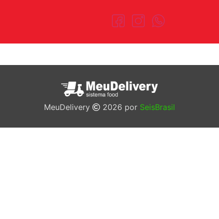
MeuDelivery
2026 por
SeisBrasil